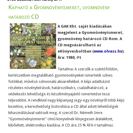
Kapható a Gyomnövényismeret, gyomnövény
határozó CD
A GAK Kht. saját kiadásában
megjelent a Gyomnövényismeret,
gyomnövény határozó CD-Rom. A
CD megvásárolható az
eKönyvesboltban (
www.olvass.hu
).
Ára: 1980,-Ft
Tartalma: A szerzők a szántóföldön,
kertészetben megtalálható gyomnövényeket ismertetik színes
fotókkal, művészi színvonalú akvarellekkel. A képi adatbázist
részletes növényleírások, határozókulcs, családhatározó, a
védekezés lehetősége és készítményajánló ismertetése teszi
teljesebbé. A rendkívül nagy képanyag (egy-egy növényről több kép)
kezelése, a kereshetőség biztosítása a CD által adott lehetőségek
kihasználásával valósult meg. A szerző Dr. Németh Imre
"Gyomnövényismeret" című könyvének lényegesen átalakított,
kibővített, elektronikus kiadása. A CD ára 25 % ÁFA-t tartalmaz.