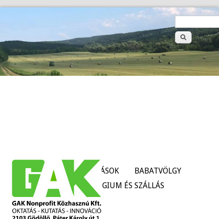
>
Keresé
űrlap
HÍREK
SZOLGÁLTATÁSOK
BABATVÖLGY
TANÜZEMEK
KOLLÉGIUM ÉS SZÁLLÁS