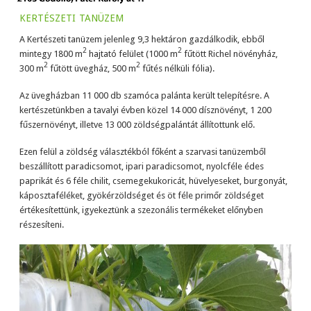
kertészeti tanüzem
A Kertészeti tanüzem jelenleg 9,3 hektáron gazdálkodik, ebből
2
2
mintegy 1800 m
hajtató felület (1000 m
fűtött Richel növényház,
2
2
300 m
fűtött üvegház, 500 m
fűtés nélküli fólia).
Az üvegházban 11 000 db szamóca palánta került telepítésre. A
kertészetünkben a tavalyi évben közel 14 000 dísznövényt, 1 200
fűszernövényt, illetve 13 000 zöldségpalántát állítottunk elő.
Ezen felül a zöldség választékból főként a szarvasi tanüzemből
beszállított paradicsomot, ipari paradicsomot, nyolcféle édes
paprikát és 6 féle chilit, csemegekukoricát, hüvelyeseket, burgonyát,
káposztaféléket, gyökérzöldséget és öt féle primőr zöldséget
értékesítettünk, igyekeztünk a szezonális termékeket előnyben
részesíteni.