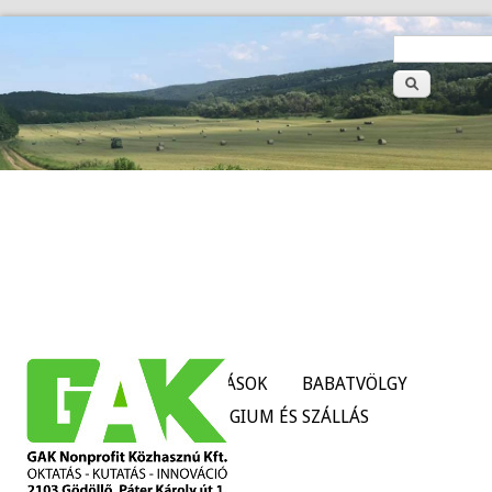
>
Keresé
űrlap
HÍREK
SZOLGÁLTATÁSOK
BABATVÖLGY
TANÜZEMEK
KOLLÉGIUM ÉS SZÁLLÁS