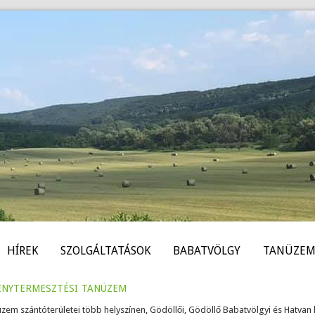
HÍREK
SZOLGÁLTATÁSOK
BABATVÖLGY
TANÜZEM
énytermesztési tanüzem
üzem szántóterületei több helyszínen, Gödöllői, Gödöllő Babatvölgyi és Hatvan