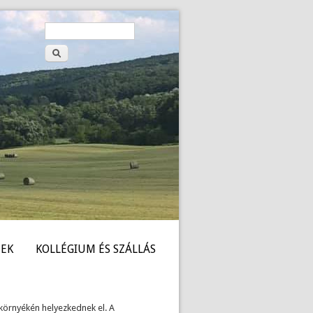
Keresés
Keresés
űrlap
EK
KOLLÉGIUM ÉS SZÁLLÁS
 környékén helyezkednek el. A