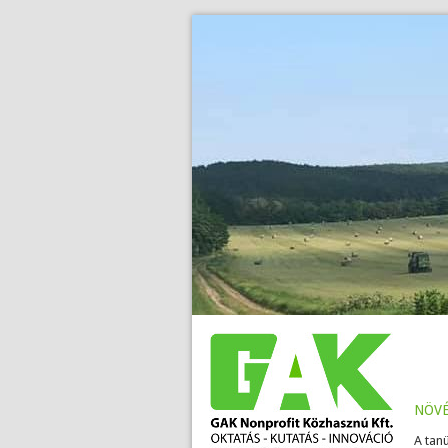
>
.
növ
A tan