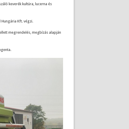
záló keverék kultúra, lucerna és
 Hungária Kft. végzi.
 mellett megrendelés, megbízás alapján
ngenta.