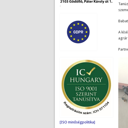
Tanüz
.
szeme
Babat
A kísé
agrár
Partne
[ISO minőségpolitika]