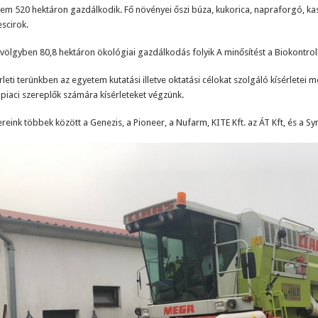
em 520 hektáron gazdálkodik. Fő növényei őszi búza, kukorica, napraforgó, kas
scirok.
völgyben 80,8 hektáron ökológiai gazdálkodás folyik A minősítést a Biokontroll
rleti terünkben az egyetem kutatási illetve oktatási célokat szolgáló kísérletei
 piaci szereplők számára kísérleteket végzünk.
reink többek között a Genezis, a Pioneer, a Nufarm, KITE Kft. az ÁT Kft, és a Sy