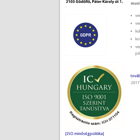
munk
.
ve
ve
ku
ko
ve
pé
továb
2017
[ISO minőségpolitika]