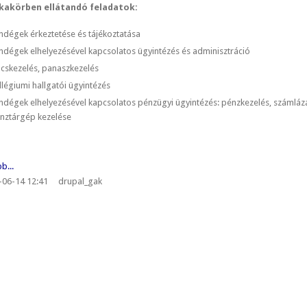
akörben ellátandó feladatok:
ndégek érkeztetése és tájékoztatása
ndégek elhelyezésével kapcsolatos ügyintézés és adminisztráció
lcskezelés, panaszkezelés
llégiumi hallgatói ügyintézés
ndégek elhelyezésével kapcsolatos pénzügyi ügyintézés: pénzkezelés, számlázá
nztárgép kezelése
b...
-06-14 12:41
drupal_gak