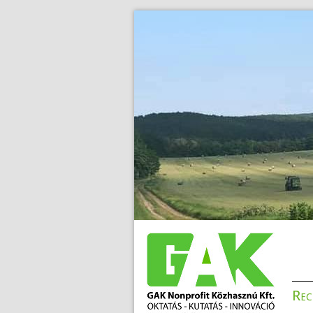
>
.
Rec