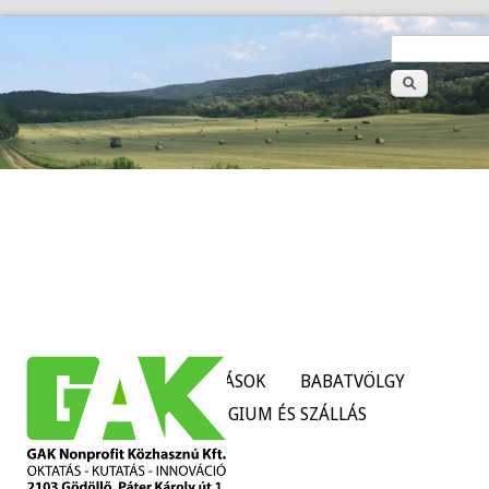
>
Keresé
űrlap
HÍREK
SZOLGÁLTATÁSOK
BABATVÖLGY
TANÜZEMEK
KOLLÉGIUM ÉS SZÁLLÁS