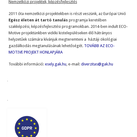
Nemzetközi projektek, képzésfejlesztés
2011 óta nemzetközi projektekben is részt veszünk, az Európai Unió
Egész életen át tartó tanulás
programja keretében
szakképzési, képzésfejlesztési programokban. 2014-ben indult ECO-
Motive projektünkben vidéki kistelepüléseken élő hátrányos
helyzetűek számára kívánjuk megteremteni a háztáji ökológiai
gazdálkodás megtanulásának lehetőségét.
TOVÁBB AZ ECO-
MOTIVE PROJEKT HONLAPJÁRA
További információ:
esely.gak.hu
, e-mail:
diverzitas@gak.hu
.
.