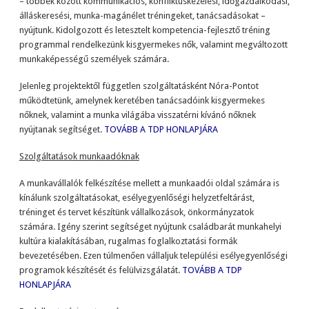
– többek között kommunikációs, konfliktuskezelési, időgazdálkodási,
álláskeresési, munka-magánélet tréningeket, tanácsadásokat –
nyújtunk. Kidolgozott és letesztelt kompetencia-fejlesztő tréning
programmal rendelkezünk kisgyermekes nők, valamint megváltozott
munkaképességű személyek számára.
Jelenleg projektektől független szolgáltatásként Nóra-Pontot
működtetünk, amelynek keretében tanácsadóink kisgyermekes
nőknek, valamint a munka világába visszatérni kívánó nőknek
nyújtanak segítséget.
TOVÁBB A TDP HONLAPJÁRA
Szolgáltatások munkaadóknak
A munkavállalók felkészítése mellett a munkaadói oldal számára is
kínálunk szolgáltatásokat, esélyegyenlőségi helyzetfeltárást,
tréninget és tervet készítünk vállalkozások, önkormányzatok
számára. Igény szerint segítséget nyújtunk családbarát munkahelyi
kultúra kialakításában, rugalmas foglalkoztatási formák
bevezetésében. Ezen túlmenően vállaljuk települési esélyegyenlőségi
programok készítését és felülvizsgálatát.
TOVÁBB A TDP
HONLAPJÁRA