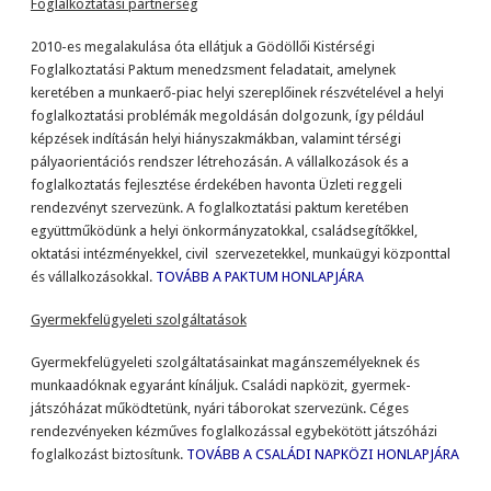
Foglalkoztatási partnerség
2010-es megalakulása óta ellátjuk a Gödöllői Kistérségi
Foglalkoztatási Paktum menedzsment feladatait, amelynek
keretében a munkaerő-piac helyi szereplőinek részvételével a helyi
foglalkoztatási problémák megoldásán dolgozunk, így például
képzések indításán helyi hiányszakmákban, valamint térségi
pályaorientációs rendszer létrehozásán. A vállalkozások és a
foglalkoztatás fejlesztése érdekében havonta Üzleti reggeli
rendezvényt szervezünk. A foglalkoztatási paktum keretében
együttműködünk a helyi önkormányzatokkal, családsegítőkkel,
oktatási intézményekkel, civil szervezetekkel, munkaügyi központtal
és vállalkozásokkal.
TOVÁBB A PAKTUM HONLAPJÁRA
Gyermekfelügyeleti szolgáltatások
Gyermekfelügyeleti szolgáltatásainkat magánszemélyeknek és
munkaadóknak egyaránt kínáljuk. Családi napközit, gyermek-
játszóházat működtetünk, nyári táborokat szervezünk. Céges
rendezvényeken kézműves foglalkozással egybekötött játszóházi
foglalkozást biztosítunk.
TOVÁBB A CSALÁDI NAPKÖZI HONLAPJÁRA