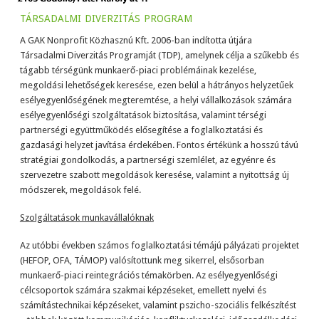
társadalmi diverzitás program
A GAK Nonprofit Közhasznú Kft. 2006-ban indította útjára
Társadalmi Diverzitás Programját (TDP), amelynek célja a szűkebb és
tágabb térségünk munkaerő-piaci problémáinak kezelése,
megoldási lehetőségek keresése, ezen belül a hátrányos helyzetűek
esélyegyenlőségének megteremtése, a helyi vállalkozások számára
esélyegyenlőségi szolgáltatások biztosítása, valamint térségi
partnerségi együttműködés elősegítése a foglalkoztatási és
gazdasági helyzet javítása érdekében. Fontos értékünk a hosszú távú
stratégiai gondolkodás, a partnerségi szemlélet, az egyénre és
szervezetre szabott megoldások keresése, valamint a nyitottság új
módszerek, megoldások felé.
Szolgáltatások munkavállalóknak
Az utóbbi években számos foglalkoztatási témájú pályázati projektet
(HEFOP, OFA, TÁMOP) valósítottunk meg sikerrel, elsősorban
munkaerő-piaci reintegrációs témakörben. Az esélyegyenlőségi
célcsoportok számára szakmai képzéseket, emellett nyelvi és
számítástechnikai képzéseket, valamint pszicho-szociális felkészítést