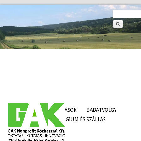
>
Keresé
űrlap
HÍREK
SZOLGÁLTATÁSOK
BABATVÖLGY
TANÜZEMEK
KOLLÉGIUM ÉS SZÁLLÁS