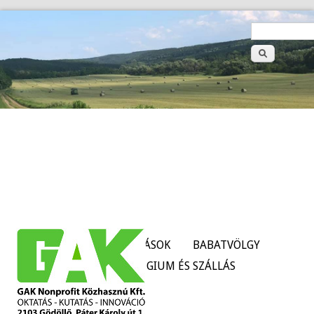
>
Keresé
űrlap
HÍREK
SZOLGÁLTATÁSOK
BABATVÖLGY
TANÜZEMEK
KOLLÉGIUM ÉS SZÁLLÁS