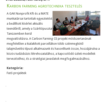
Karbon farming agrotechnika tesztelés
A GAK Nonprofit Kft és a MATE
munkatársai tartottak egyeztetést
a beállított kísérlet aktuális
teendőiről, amely a Szárítópusztai
Tanüzemben kerül
megvalósításra. A Carbon Farning CE projekt módszertanának
megfelelően a kialakított parcellákon több szénmegkötő
talajművelési típust alkalmazunk és hasonlítunk össze, hozzájárulva a
közös tudásbázis létrehozatalához, a kapcsolódó üzleti modellek
tervezéséhez, és a stratégiai javaslatok megfogalmazásához.
Kategória:
Futó projektek
.
.