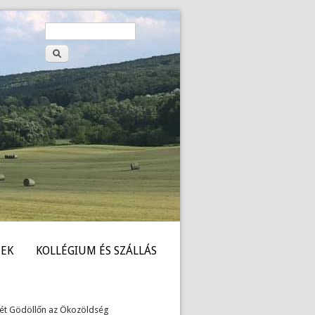
Keresés
Keresés
űrlap
EK
KOLLÉGIUM ÉS SZÁLLÁS
ét Gödöllőn az Ökozöldség