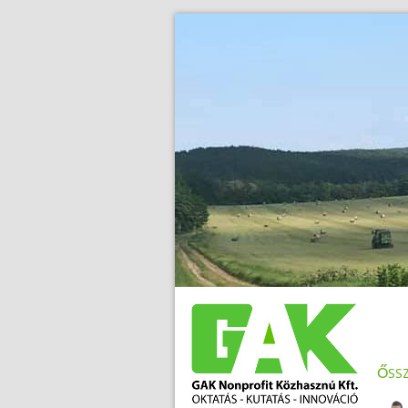
>
.
őssz