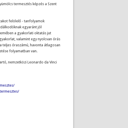
yümölcs termesztés képzés a Szent
zakot felölelő - tanfolyamok
zdálkodóknak egyaránt jól
lemében a gyakorlati oktatás jut
akorlat, valamint egy nyolcvan órás
ra teljes óraszámú, havonta átlagosan
tetése folyamatban van.
tartó, nemzetközi Leonardo da Vinci
rmesztes/
termesztes/