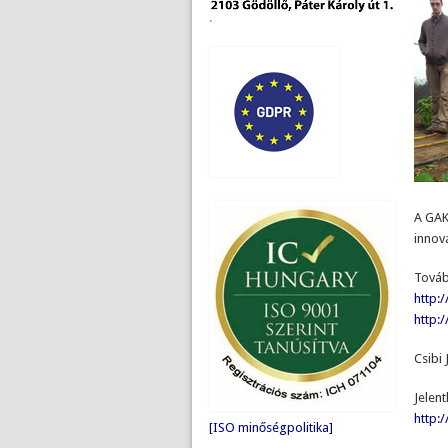
.
A GAK
innov
Továb
http:
http:
Csibi 
Jelent
http:/
[ISO minőségpolitika]