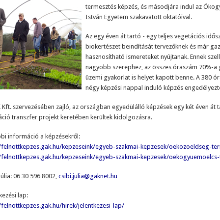
termesztés képzés, és másodjára indul az Ökog
István Egyetem szakavatott oktatóival.
Az egy éven át tartó - egy teljes vegetációs idős
biokertészet beindítását tervezőknek és már ga
hasznosítható ismereteket nyújtanak. Ennek szel
nagyobb szerephez, az összes óraszám 70%-a gy
üzemi gyakorlat is helyet kapott benne. A 380 ó
négy képzési nappal induló képzés engedélyez
 Kft. szervezésében zajló, az országban egyedülálló képzések egy két éven át 
áció transzfer projekt keretében kerültek kidolgozásra.
bi információ a képzésekről:
//felnottkepzes.gak.hu/kepzeseink/egyeb-szakmai-kepzesek/oekozoeldseg-te
//felnottkepzes.gak.hu/kepzeseink/egyeb-szakmai-kepzesek/oekogyuemoelcs-
Júlia: 06 30 596 8002,
csibi.julia@gaknet.hu
kezési lap:
/felnottkepzes.gak.hu/hirek/jelentkezesi-lap/