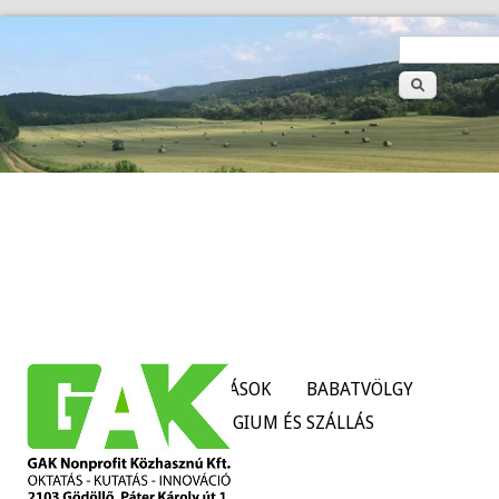
>
Keresé
űrlap
HÍREK
SZOLGÁLTATÁSOK
BABATVÖLGY
TANÜZEMEK
KOLLÉGIUM ÉS SZÁLLÁS