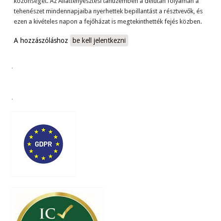
közönséget. Az Állattenyésztési tanüzemben a délután folyamán a
tehenészet mindennapjaiba nyerhettek bepillantást a résztvevők, és
ezen a kivételes napon a fejőházat is megtekinthették fejés közben.
A hozzászóláshoz
be kell jelentkezni
.
.