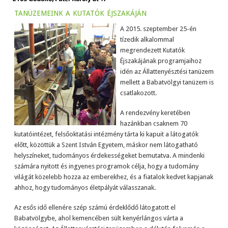
tanüzemeink a kutatók éjszakáján
A 2015. szeptember 25-én
tízedik alkalommal
megrendezett Kutatók
Éjszakájának programjaihoz
idén az Állattenyésztési tanüzem
mellett a Babatvölgyi tanüzem is
csatlakozott.
A rendezvény keretében
hazánkban csaknem 70
kutatóintézet, felsőoktatási intézmény tárta ki kapuit a látogatók
előtt, közöttük a Szent István Egyetem, máskor nem látogatható
helyszíneket, tudományos érdekességeket bemutatva. A mindenki
számára nyitott és ingyenes programok célja, hogy a tudomány
világát közelebb hozza az emberekhez, és a fiatalok kedvet kapjanak
ahhoz, hogy tudományos életpályát válasszanak.
Az esős idő ellenére szép számú érdeklődő látogatott el
Babatvölgybe, ahol kemencében sült kenyérlángos várta a