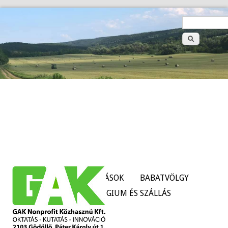
>
Keresé
űrlap
HÍREK
SZOLGÁLTATÁSOK
BABATVÖLGY
TANÜZEMEK
KOLLÉGIUM ÉS SZÁLLÁS