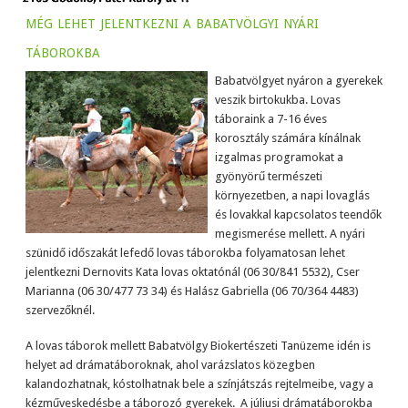
még lehet jelentkezni a babatvölgyi nyári
táborokba
Babatvölgyet nyáron a gyerekek
veszik birtokukba. Lovas
táboraink a 7-16 éves
korosztály számára kínálnak
izgalmas programokat a
gyönyörű természeti
környezetben, a napi lovaglás
és lovakkal kapcsolatos teendők
megismerése mellett. A nyári
szünidő időszakát lefedő lovas táborokba folyamatosan lehet
jelentkezni Dernovits Kata lovas oktatónál (06 30/841 5532), Cser
Marianna (06 30/477 73 34) és Halász Gabriella (06 70/364 4483)
szervezőknél.
A lovas táborok mellett Babatvölgy Biokertészeti Tanüzeme idén is
helyet ad drámatáboroknak, ahol varázslatos közegben
kalandozhatnak, kóstolhatnak bele a színjátszás rejtelmeibe, vagy a
kézműveskedésbe a táborozó gyerekek. A júliusi drámatáborokba