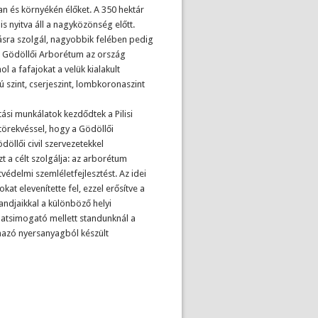
n és környékén élőket. A 350 hektár
s nyitva áll a nagyközönség előtt.
dásra szolgál, nagyobbik felében pedig
. A Gödöllői Arborétum az ország
 a fafajokat a velük kialakult
 szint, cserjeszint, lombkoronaszint
tási munkálatok kezdődtek a Pilisi
törekvéssel, hogy a Gödöllői
öllői civil szervezetekkel
 a célt szolgálja: az arborétum
édelmi szemléletfejlesztést. Az idei
kat elevenítette fel, ezzel erősítve a
andjaikkal a különböző helyi
latsimogató mellett standunknál a
rmazó nyersanyagból készült