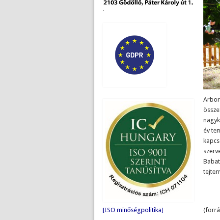
.
Arbor
össze
nagyk
év tem
kapcs
szerv
Babat
tejte
(forr
[ISO minőségpolitika]