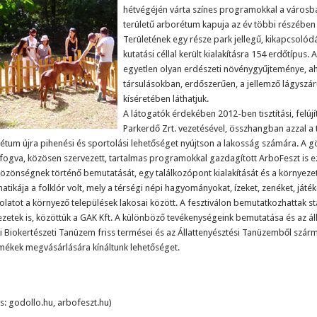
hétvégéjén várta színes programokkal a városba
területű arborétum kapuja az év többi részében i
Területének egy része park jellegű, kikapcsoló
kutatási céllal került kialakításra 154 erdőtípus
egyetlen olyan erdészeti növénygyűjteménye, ahol
társulásokban, erdőszerűen, a jellemző lágyszárú
kíséretében láthatjuk.
A látogatók érdekében 2012-ben tisztítási, felújí
Parkerdő Zrt. vezetésével, összhangban azzal a 
étum újra pihenési és sportolási lehetőséget nyújtson a lakosság számára. A göd
fogva, közösen szervezett, tartalmas programokkal gazdagított ArboFeszt is ezt
özönségnek történő bemutatását, egy találkozópont kialakítását és a környezetv
atikája a folklór volt, mely a térségi népi hagyományokat, ízeket, zenéket, játéko
olatot a környező települések lakosai között. A fesztiválon bemutatkozhattak st
ezetek is, közöttük a GAK Kft. A különböző tevékenységeink bemutatása és az ál
i Biokertészeti Tanüzem friss termései és az Állattenyésztési Tanüzemből szá
rmékek megvásárlására kínáltunk lehetőséget.
ás: godollo.hu, arbofeszt.hu)