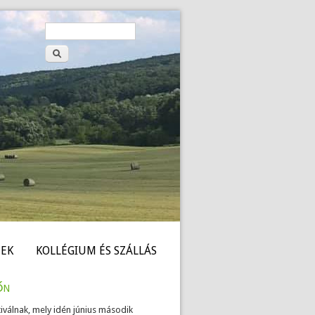
Keresés
Keresés
űrlap
EK
KOLLÉGIUM ÉS SZÁLLÁS
őn
iválnak, mely idén június második