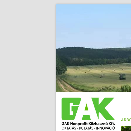
>
.
arbo