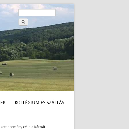
Keresés
Keresés
űrlap
EK
KOLLÉGIUM ÉS SZÁLLÁS
zett esemény célja a Kárpát-