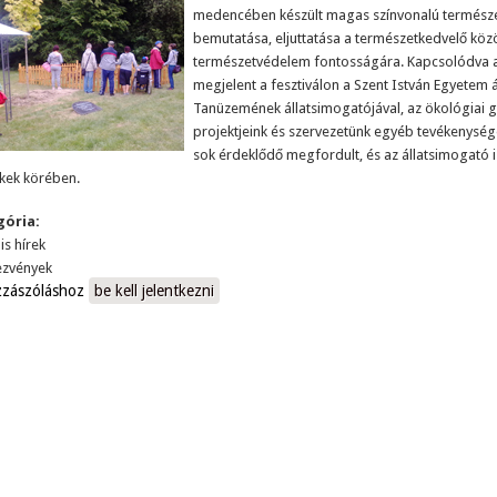
medencében készült magas színvonalú természet
bemutatása, eljuttatása a természetkedvelő köz
természetvédelem fontosságára. Kapcsolódva az 
megjelent a fesztiválon a Szent István Egyetem á
Tanüzemének állatsimogatójával, az ökológiai g
projektjeink és szervezetünk egyéb tevékenysé
sok érdeklődő megfordult, és az állatsimogató 
kek körében.
gória:
is hírek
zvények
zzászóláshoz
be kell jelentkezni