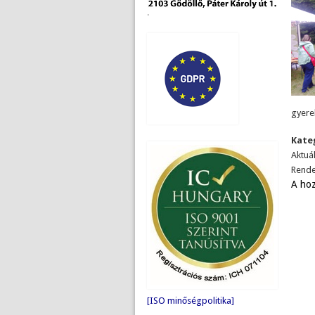
.
gyere
Kate
Aktuál
Rende
A ho
[ISO minőségpolitika]