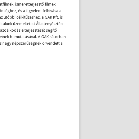
filmek, ismeretterjesztő filmek
önséghez, és a figyelem felhívása a
utóbbi célkitűzéshez, a GAK Kft. is
ltalunk üzemeltetett Állattenyésztési
azdálkodás elterjesztését segítő
geinek bemutatásával. A GAK sátorban
is nagy népszerűségnek örvendett a