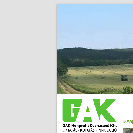
>
.
megj